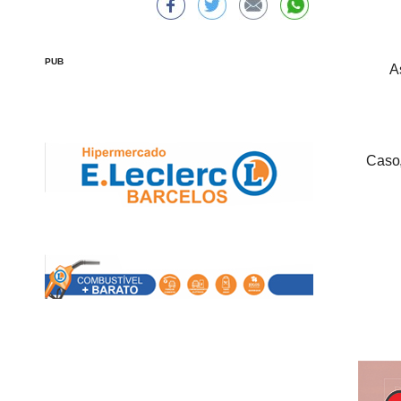
PUB
A
Caso,