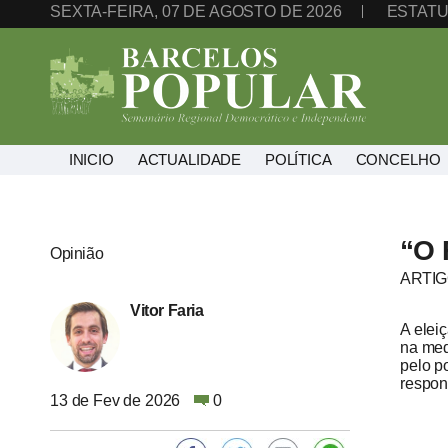
SEXTA-FEIRA, 07 DE AGOSTO DE 2026
ESTATU
INICIO
ACTUALIDADE
POLÍTICA
CONCELHO
“O 
Opinião
ARTIG
Vitor Faria
A elei
na med
pelo p
respon
13 de Fev de 2026
0