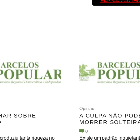
VER COMENTÁR
Opinião
HAR SOBRE
A CULPA NÃO POD
O
MORRER SOLTEIR
0
produziu tanta riqueza no
Existe um padrão inquietan