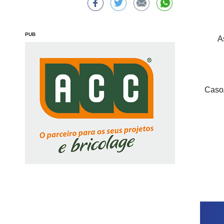
PUB
A
Caso,