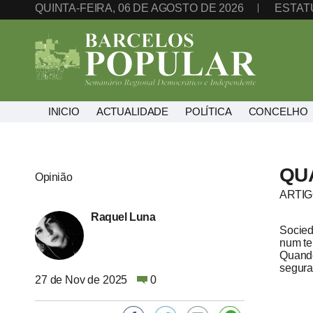
QUINTA-FEIRA, 06 DE AGOSTO DE 2026
ESTAT
INICIO
ACTUALIDADE
POLÍTICA
CONCELHO
QU
Opinião
ARTIG
Raquel Luna
Socied
num te
Quando
segura
27 de Nov de 2025
0