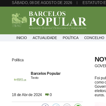
SÁBADO, 08 DE AGOSTO DE 2026
ESTATUTO E
INICIO
ACTUALIDADE
POLÍTICA
CONCELHO
NO
Política
GOVER
Barcelos Popular
Texto
Foi pub
como o
Govern
eleito
18 de Abr de 2024
0
euros.