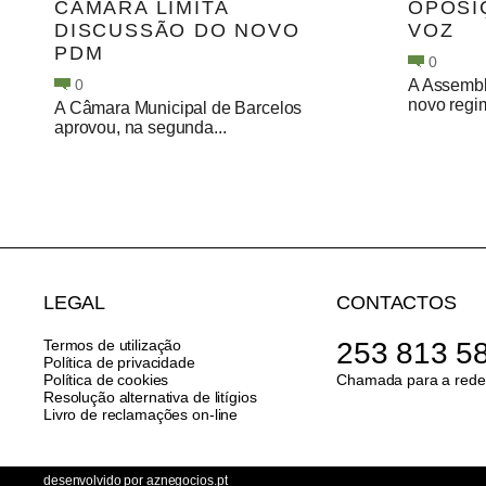
CÂMARA LIMITA
OPOSI
DISCUSSÃO DO NOVO
VOZ
PDM
0
0
A Assembl
novo regim
A Câmara Municipal de Barcelos
aprovou, na segunda...
LEGAL
CONTACTOS
Termos de utilização
253 813 5
Política de privacidade
Política de cookies
Chamada para a rede 
Resolução alternativa de litígios
Livro de reclamações on-line
desenvolvido por
aznegocios.pt