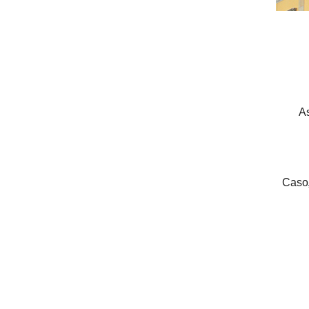
As
Caso,