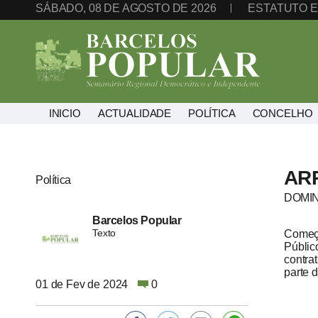
SÁBADO, 08 DE AGOSTO DE 2026
ESTATUTO E
INICIO
ACTUALIDADE
POLÍTICA
CONCELHO
AR
Política
DOMIN
Barcelos Popular
Texto
Começa
Públic
contra
parte d
01 de Fev de 2024
0