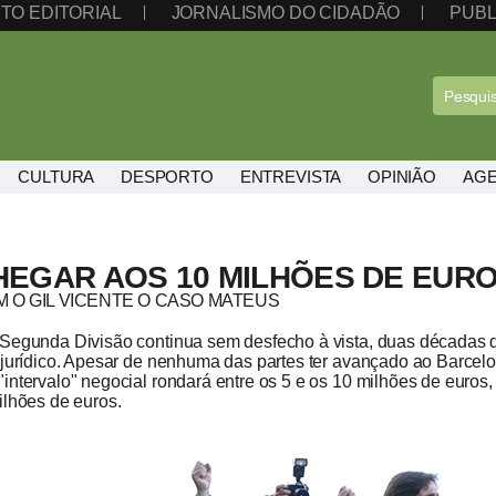
TO EDITORIAL
JORNALISMO DO CIDADÃO
PUBL
CULTURA
DESPORTO
ENTREVISTA
OPINIÃO
AG
HEGAR AOS 10 MILHÕES DE EUR
 O GIL VICENTE O CASO MATEUS
a Segunda Divisão continua sem desfecho à vista, duas décadas 
o jurídico. Apesar de nenhuma das partes ter avançado ao Barce
"intervalo" negocial rondará entre os 5 e os 10 milhões de eur
ilhões de euros.